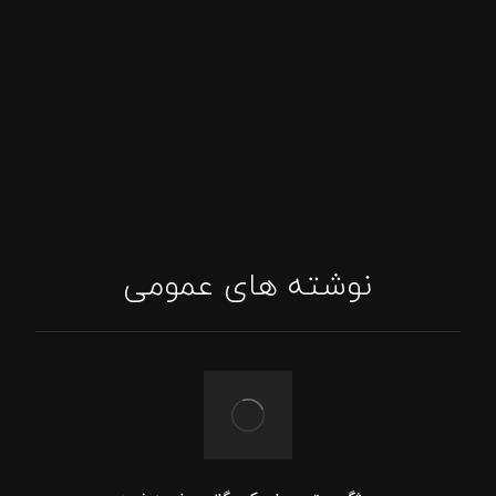
پاسخگویی واتساپ
اینستاگرام: tajhizat_barbecue_fadak@
ایمیل: Asghari.mojtabaa@gmail.com
نوشته های عمومی