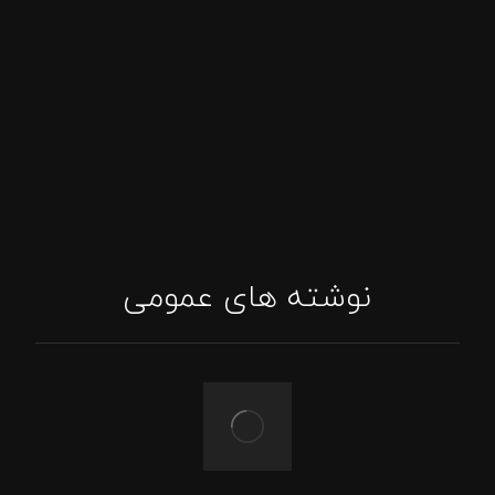
پاسخگویی واتساپ
اینستاگرام: tajhizat_barbecue_fadak@
ایمیل: Asghari.mojtabaa@gmail.com
نوشته های عمومی