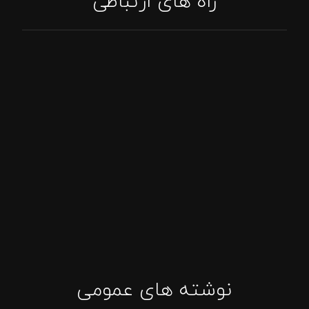
راه های ارتباطی
تماس: 09394807576
پاسخگویی واتساپ
اینستاگرام: tajhizat_barbecue_fadak@
ایمیل: Asghari.mojtabaa@gmail.com
نوشته های عمومی