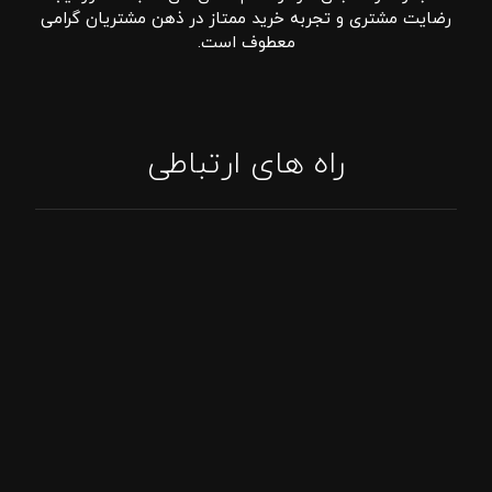
رضایت مشتری و تجربه خرید ممتاز در ذهن مشتریان گرامی
معطوف است.
راه های ارتباطی
تماس: 09394807576
پاسخگویی واتساپ
اینستاگرام: tajhizat_barbecue_fadak@