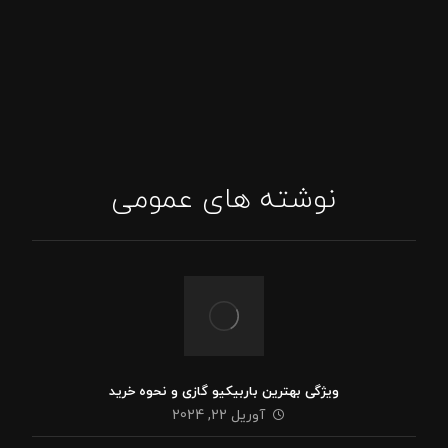
اینستاگرام: tajhizat_barbecue_fadak@
ایمیل: Asghari.mojtabaa@gmail.com
نوشته های عمومی
ویژگی بهترین باربیکیو گازی و نحوه خرید
آوریل 22, 2024