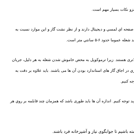
زو نكات بسیار مهم است
.
 صفحه اي لمسي و ديجيتال دارند و از نظر نشت گاز و اين موارد نسبت به
ا حدود ۶-۵ سانتي متر است
.
الاتری هستند. زیرا ترموكوپل به محض خاموش شدن شعله به هر دليل، جريان
ر اجاق گاز های استاندارد بودن آن ها می باشند. باید علاوه بر دقت به
ه كنیم
.
د توجه كنيم. اندازه آن ها بايد طوری باشد كه همزمان چند قابلمه بر روي هر
ه باشیم تا جوابگوی نیاز و آشپزخانه فرد باشند.