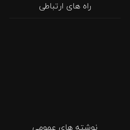
راه های ارتباطی
تماس: 09394807576
پاسخگویی واتساپ
اینستاگرام: tajhizat_barbecue_fadak@
ایمیل: Asghari.mojtabaa@gmail.com
نوشته های عمومی