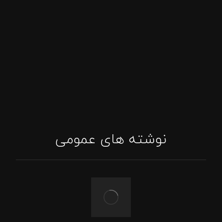
پاسخگویی واتساپ
اینستاگرام: tajhizat_barbecue_fadak@
ایمیل: Asghari.mojtabaa@gmail.com
نوشته های عمومی