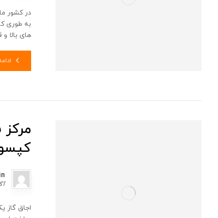
در کشور ما
به طوری که
های بالا و ق
ادام
مرکز 
کپسو
in
آگوس
اجاق گاز ی