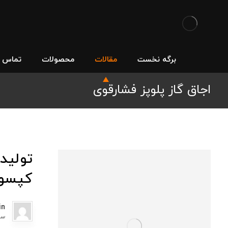
برگه نخست
مقالات
محصولات
تماس با
اجاق گاز پلوپز فشارقوی
تولید 
کپسو
in
سپتا