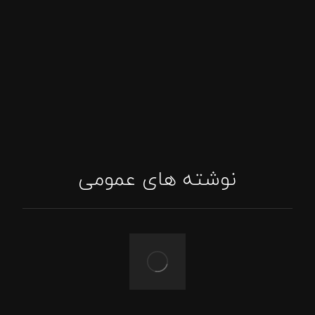
پاسخگویی واتساپ
اینستاگرام: tajhizat_barbecue_fadak@
ایمیل: Asghari.mojtabaa@gmail.com
نوشته های عمومی
ویژگی بهترین باربیکیو گازی و نحوه خرید