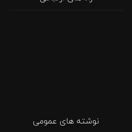
تماس: 09394807576
پاسخگویی واتساپ
اینستاگرام: tajhizat_barbecue_fadak@
ایمیل: Asghari.mojtabaa@gmail.com
نوشته های عمومی