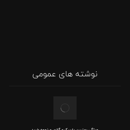
پاسخگویی واتساپ
اینستاگرام: tajhizat_barbecue_fadak@
ایمیل: Asghari.mojtabaa@gmail.com
نوشته های عمومی