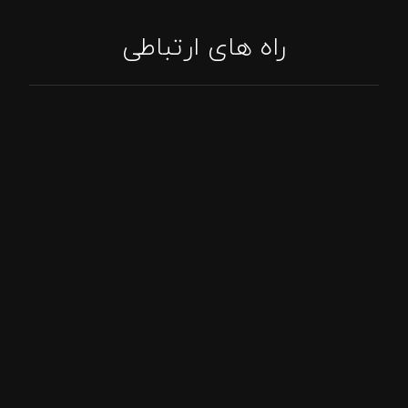
راه های ارتباطی
تماس: 09394807576
پاسخگویی واتساپ
اینستاگرام: tajhizat_barbecue_fadak@
ایمیل: Asghari.mojtabaa@gmail.com